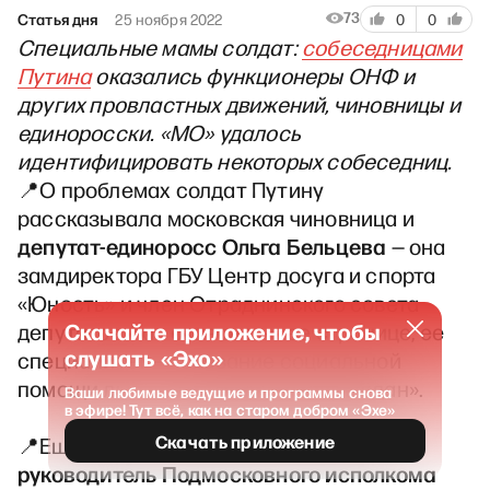
73
Статья дня
25 ноября 2022
0
0
Специальные мамы солдат:
собеседницами
Путина
оказались функционеры ОНФ и
других провластных движений, чиновницы и
единоросски. «МО» удалось
идентифицировать некоторых собеседниц.
📍О проблемах солдат Путину
рассказывала московская чиновница и
депутат-единоросс
Ольга Бельцева
— она
замдиректора ГБУ Центр досуга и спорта
«Юность» и член Отраднинского совета
Скачайте приложение, чтобы
депутатов. Как сказано на ее странице, ее
слушать «Эхо»
специалитет — «оказание социальной
помощи льготным категориям граждан».
Ваши любимые ведущие и программы снова
в эфире! Тут всё, как на старом добром «Эхе»
Скачать приложение
📍Еще одна собеседница президента —
руководитель Подмосковного исполкома