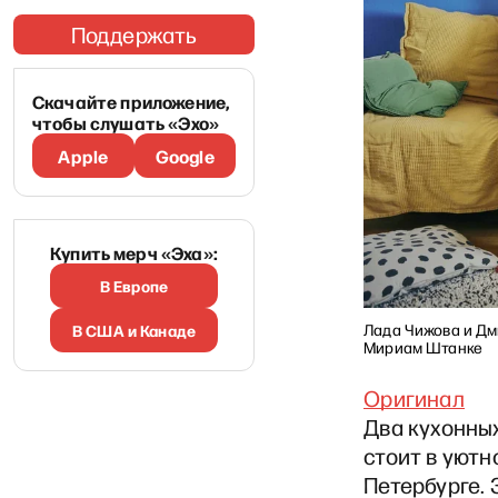
Поддержать
Скачайте приложение,
чтобы слушать «Эхо»
Apple
Google
Купить мерч «Эха»:
В Европе
Лада Чижова и Дм
В США и Канаде
Мириам Штанке
Оригинал
Два кухонны
стоит в уютн
Петербурге. 