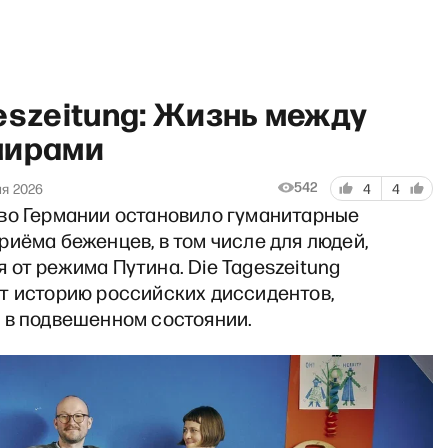
eszeitung: Жизнь между
мирами
542
ая 2026
4
4
во Германии остановило гуманитарные
рабочий полдень» с Матвеем
иёма беженцев, в том числе для людей,
от режима Путина. Die Tageszeitung
т историю российских диссидентов,
 в подвешенном состоянии.