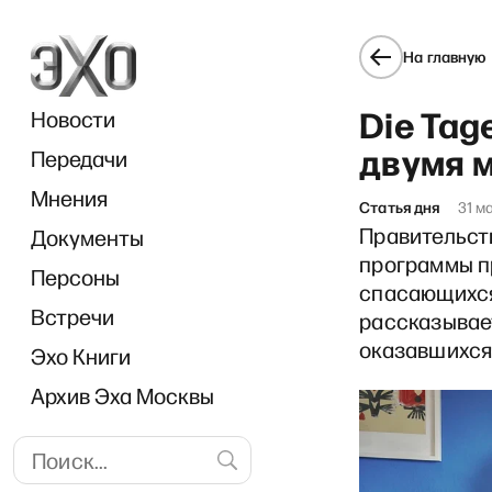
На главную
Die Tag
Новости
двумя 
Передачи
Мнения
Статья дня
31 м
Правительст
Документы
«В 
программы пр
Персоны
спасающихся 
Встречи
рассказывае
оказавшихся
Эхо Книги
Архив Эха Москвы