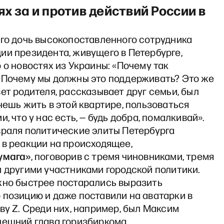
х за и против действий России в
-го дочь высокопоставленного сотрудника
ии президента, живущего в Петербурге,
 о новостях из Украины: «Почему так
 Почему мы должны это поддерживать? Это же
ет родителя, рассказывает друг семьи, был
чешь жить в этой квартире, пользоваться
и, что у нас есть, — будь добра, помалкивай».
враля политические элиты Петербурга
 в реакции на происходящее,
умага»
, поговорив с тремя чиновниками, тремя
 другими участниками городской политики.
жно быстрее постарались выразить
 позицию и даже поставили на аватарки в
ву Z. Среди них, например, был Максим
нешний глава горизбиркома.