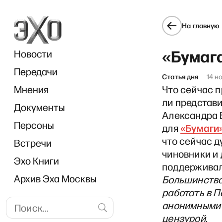
На главную
«Бумага
Новости
Передачи
Статья дня
14 н
Мнения
Что сейчас п
ли представи
Документы
«И
Александра 
Персоны
«Бумаги
для
что сейчас д
Встречи
чиновники и 
Эхо Книги
поддерживал
Архив Эха Москвы
Большинство
работать в П
анонимными 
цензурой.