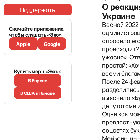
О реакция
Поддержать
Украине
Весной 2022
Скачайте приложение,
администрац
чтобы слушать «Эхо»
спросила его
Apple
Google
происходит?
ужасно». Отв
простой: «Хо
Купить мерч «Эха»:
всеми благам
В Европе
После 24 фе
разделились
В США и Канаде
«Б
выяснила
депутатами и
Одни как мо
провластную
соцсетях бук
Мейксин, ны