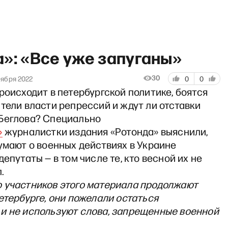
»: «Все уже запуганы»
30
оября 2022
0
0
роисходит в петербургской политике, боятся
тели власти репрессий и ждут ли отставки
 грянул Грэм»: Что подгорае
Беглова? Специально
»
журналистки издания «Ротонда» выяснили,
умают о военных действиях в Украине
депутаты — в том числе те, кто весной их не
.
 участников этого материала продолжают
етербурге, они пожелали остаться
и не используют слова, запрещенные военной