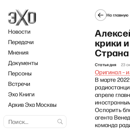
На главную
Алексей
Новости
крики и
Передачи
Страна
Мнения
Документы
Статья дня
23 о
Оригинал – и
Персоны
В марте 2022
Встречи
радиостанцию
Эхо Книги
апреле глав
иностранным
Архив Эха Москвы
Оспорить бло
агента Венед
команда рад