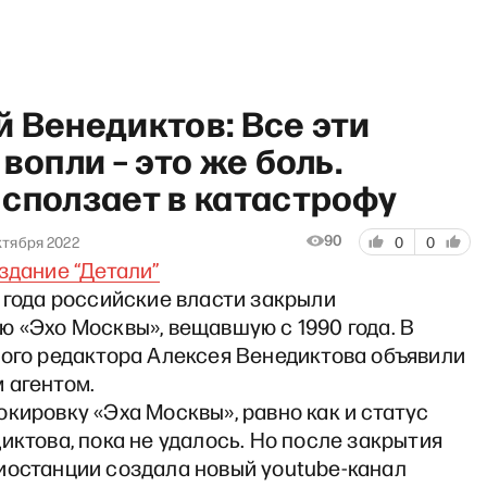
 Венедиктов: Все эти
 вопли – это же боль.
 сползает в катастрофу
Radio Insider: Как лидеру П
90
ктября 2022
0
0
здание “Детали”
 года российские власти закрыли
 «Эхо Москвы», вещавшую с 1990 года. В
ного редактора Алексея Венедиктова объявили
 агентом.
кировку «Эха Москвы», равно как и статус
иктова, пока не удалось. Но после закрытия
иостанции создала новый youtube-канал