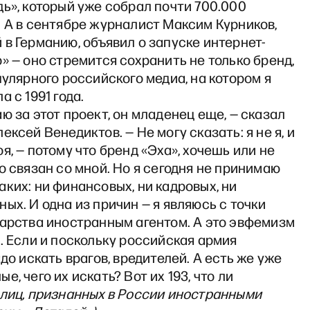
ь», который уже собрал почти 700.000
 А в сентябре журналист Максим Курников,
в Германию, объявил о запуске интернет-
» — оно стремится сохранить не только бренд,
пулярного российского медиа, на котором я
а с 1991 года.
ю за этот проект, он младенец еще, — сказал
ексей Венедиктов. — Не могу сказать: я не я, и
я, — потому что бренд «Эха», хочешь или не
о связан со мной. Но я сегодня не принимаю
ких: ни финансовых, ни кадровых, ни
ых. И одна из причин — я являюсь с точки
дарства иностранным агентом. А это эвфемизм
. Если и поскольку российская армия
адо искать врагов, вредителей. А есть же уже
е, чего их искать? Вот их 193, что ли
 лиц, признанных в России иностранными