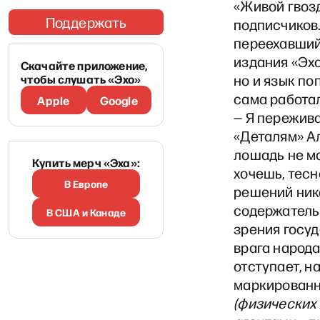
«Живой гвозд
Поддержать
подписчиков.
переехавший 
издания «Эхо
Скачайте приложение,
чтобы слушать «Эхо»
но и язык по
сама работал
Apple
Google
— Я пережива
«Деталям» Ал
лошадь не мо
Купить мерч «Эха»:
хочешь, тесн
В Европе
решений ника
содержательн
В США и Канаде
зрения госу
врага народа
отступает, н
маркированны
(физических