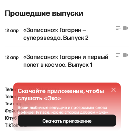
Прошедшие выпуски
«Записано»: Гагарин —
12 апр
суперзвезда. Выпуск 2
«Записано»: Гагарин и первый
12 апр
полет в космос. Выпуск 1
Телеграм ЭХО / Новости
Скачайте приложение, чтобы
Телеграм ЭХО FM
слушать «Эхо»
Твиттер Эха
Ваши любимые ведущие и программы снова
Фейсбук Эха
в эфире! Тут всё, как на старом добром «Эхе»
Ютуб Эха
Скачать приложение
TikTok Эха