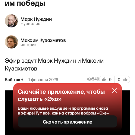
им победы
Марк Нуждин
журналист
Максим Кузахметов
историк
Эфир ведут Марк Нуждин и Максим
Кузахметов
549
Всё так +
1 февраля 2026
9
0
Скачайте приложение, чтобы
слушать «Эхо»
Ваши любимые ведущие и программы снова
в эфире! Тут всё, как на старом добром «Эхе»
Скачать приложение