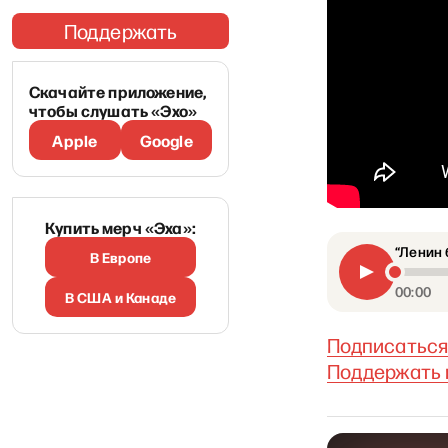
Поддержать
Скачайте приложение,
чтобы слушать «Эхо»
Apple
Google
Купить мерч «Эха»:
“Ленин 
В Европе
00:00
В США и Канаде
Подписаться
Поддержать 