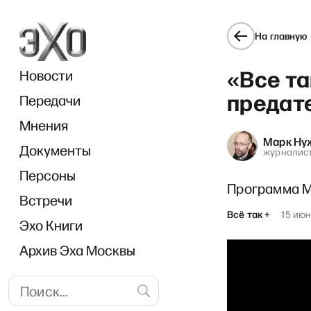
На главную
«Все та
Новости
предат
Передачи
Мнения
Марк Ну
Документы
журналис
Персоны
Программа М
Встречи
Всё так +
15 июн
Эхо Книги
Архив Эха Москвы