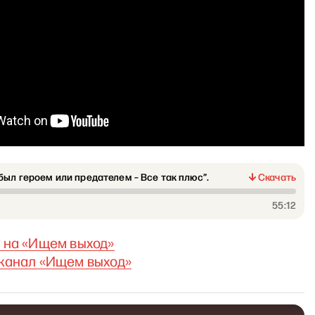
был героем или предателем – Все так плюс”.
Скачать
55:12
 на
«
Ищем выход
»
канал «Ищем выход»