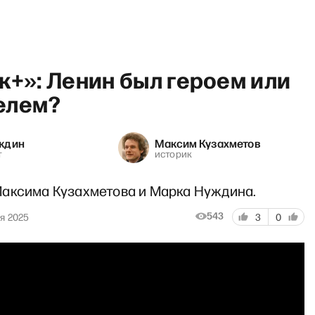
к+»: Ленин был героем или
елем?
ждин
Максим Кузахметов
т
историк
аксима Кузахметова и Марка Нуждина.
543
я 2025
3
0