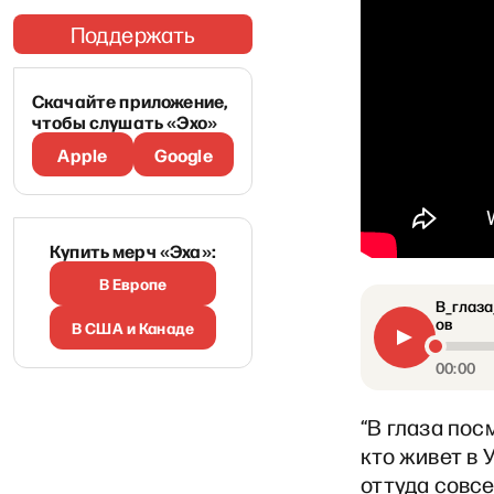
Поддержать
Скачайте приложение,
чтобы слушать «Эхо»
Apple
Google
Купить мерч «Эха»:
В Европе
В_глаза
ов
В США и Канаде
00:00
“В глаза пос
кто живет в 
оттуда совсе