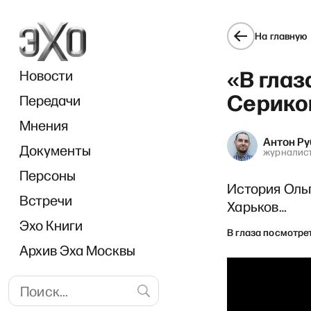
На главную
«В глаз
Новости
Серико
Передачи
Мнения
Антон Р
Документы
DW Н
журналис
Персоны
История Ольг
Встречи
Харьков…
Эхо Книги
В глаза посмотре
Архив Эха Москвы