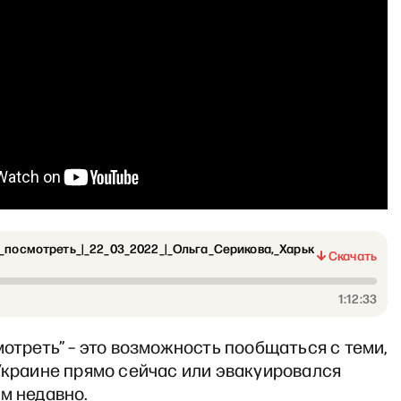
_посмотреть_|_22_03_2022_|_Ольга_Серикова,_Харьк
Скачать
1:12:33
мотреть” – это возможность пообщаться с теми,
Украине прямо сейчас или эвакуировался
м недавно.