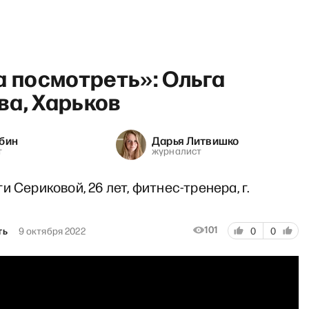
а посмотреть»: Ольга
ва, Харьков
убин
Дарья Литвишко
овости шоу: Мерца в отставк
т
журналист
и Сериковой, 26 лет, фитнес-тренера, г.
101
ть
9 октября 2022
0
0