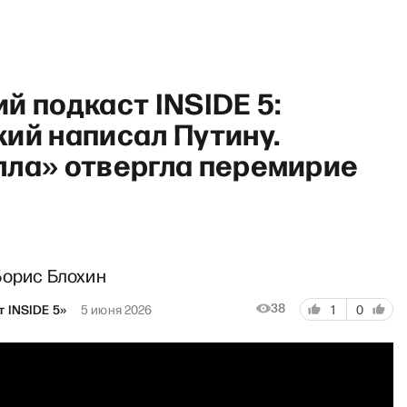
й подкаст INSIDE 5:
ий написал Путину.
лла» отвергла перемирие
Breakfast show с Мак
Борис Блохин
38
т INSIDE 5»
5 июня 2026
1
0