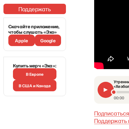
Поддержать
Скачайте приложение,
чтобы слушать «Эхо»
Apple
Google
Купить мерч «Эха»:
В Европе
Утренни
В США и Канаде
«Хезбол
00:00
Подписаться 
Поддержать