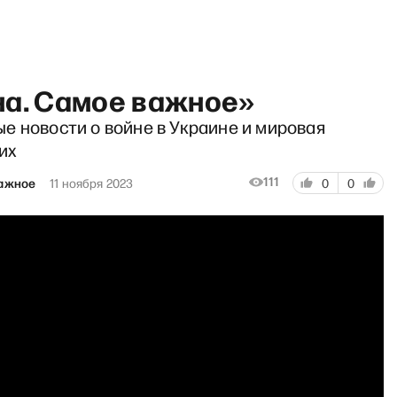
на. Самое важное»
е новости о войне в Украине и мировая
их
111
важное
11 ноября 2023
0
0
очу сказать. Ларина» со Ста