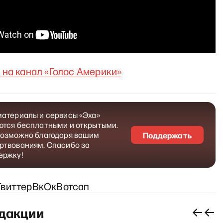
 на канал «Голос Америки»
материалы и сервисы «Эха»
ются бесплатными и открытыми.
возможно благодаря вашим
Поддержать
ртвованиям. Спасибо за
ержку!
Твиттер
Вк
Ок
Вотсап
дакции