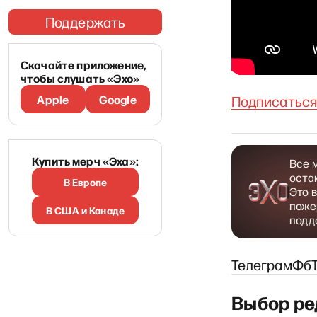
Поддержать
Скачайте приложение,
чтобы слушать «Эхо»
Apple
Google
Подписаться
Купить мерч «Эха»:
Все 
оста
В Европе
Это 
поже
В США и Канаде
подд
Телеграм
Фб
Выбор ре