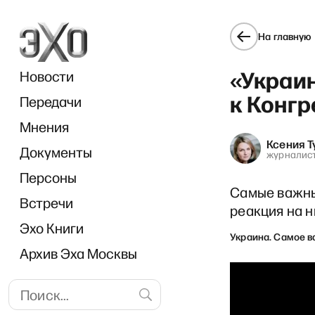
На главную
«Украи
Новости
к Конгр
Передачи
Мнения
Ксения Т
Документы
журналис
Персоны
Самые важны
Встречи
реакция на н
Эхо Книги
Украина. Самое 
Архив Эха Москвы