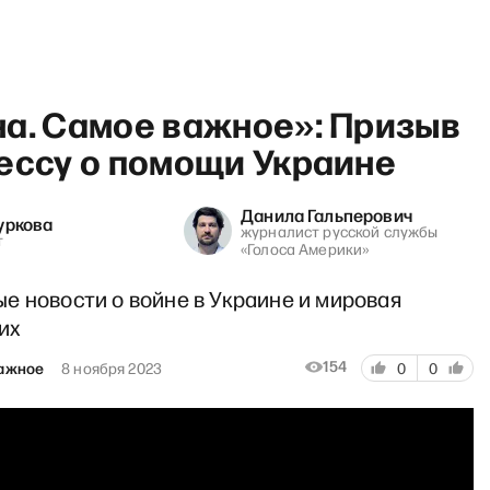
на. Самое важное»: Призыв
ессу о помощи Украине
Данила Гальперович
уркова
журналист русской службы
«Ганапо
т
«Голоса Америки»
е новости о войне в Украине и мировая
их
154
важное
8 ноября 2023
0
0