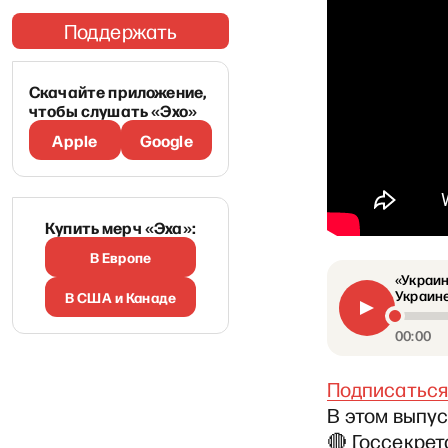
Поддержать
Скачайте приложение,
чтобы слушать «Эхо»
Apple
Google
Купить мерч «Эха»:
В Европе
«Украин
Украине
В США и Канаде
00:00
Подписаться
В этом выпу
🔴 Госсекре