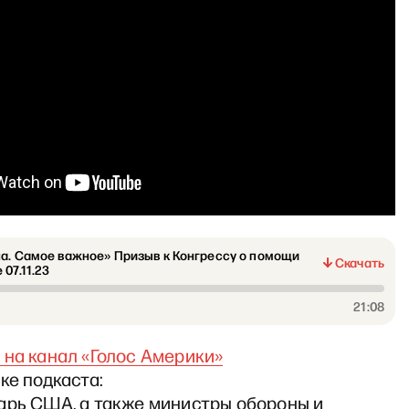
а. Самое важное» Призыв к Конгрессу о помощи
Скачать
 07.11.23
21:08
 на канал «Голос Америки»
ске подкаста:
тарь США, а также министры обороны и