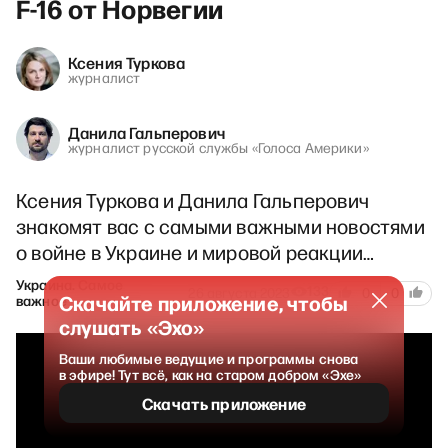
F-16 от Норвегии
Ксения Туркова
журналист
Данила Гальперович
журналист русской службы «Голоса Америки»
Ксения Туркова и Данила Гальперович
знакомят вас с самыми важными новостями
о войне в Украине и мировой реакции…
Украина. Самое
133
26 августа 2023
0
0
Скачайте приложение, чтобы
важное
слушать «Эхо»
Ваши любимые ведущие и программы снова
в эфире! Тут всё, как на старом добром «Эхе»
Скачать приложение