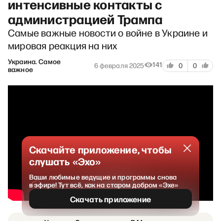
интенсивные контакты с
администрацией Трампа
Самые важные новости о войне в Украине и
мировая реакция на них
Украина. Самое
141
6 февраля 2025
0
0
важное
Скачайте приложение, чтобы
слушать «Эхо»
Ваши любимые ведущие и программы снова
в эфире! Тут всё, как на старом добром «Эхе»
Скачать приложение