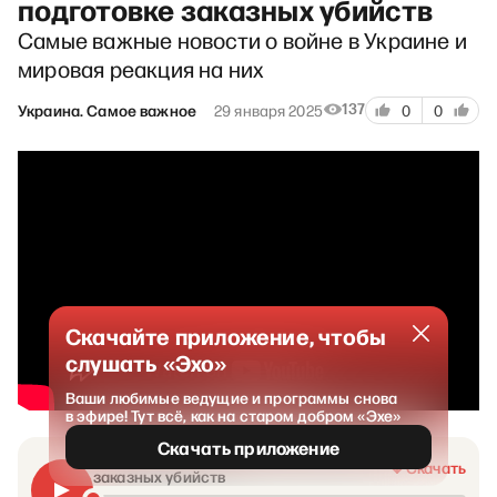
подготовке заказных убийств
Самые важные новости о войне в Украине и
мировая реакция на них
137
Украина. Самое важное
29 января 2025
0
0
Скачайте приложение, чтобы
слушать «Эхо»
Ваши любимые ведущие и программы снова
в эфире! Тут всё, как на старом добром «Эхе»
Скачать приложение
В НАТО обвинили Россию в подготовке
Скачать
заказных убийств