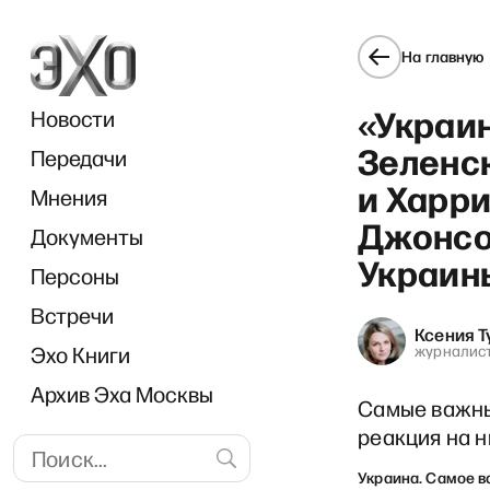
На главную
«Украи
Новости
Зеленс
Передачи
и Харри
Мнения
Джонсо
Документы
РЗВРТ
Украин
Персоны
Встречи
Ксения Т
Эхо Книги
журналис
Архив Эха Москвы
Самые важны
реакция на н
Украина. Самое 