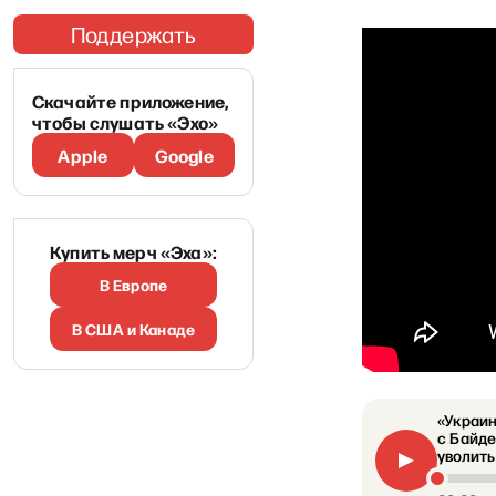
Поддержать
Скачайте приложение,
чтобы слушать «Эхо»
Apple
Google
Купить мерч «Эха»:
В Европе
В США и Канаде
«Украин
с Байде
уволить