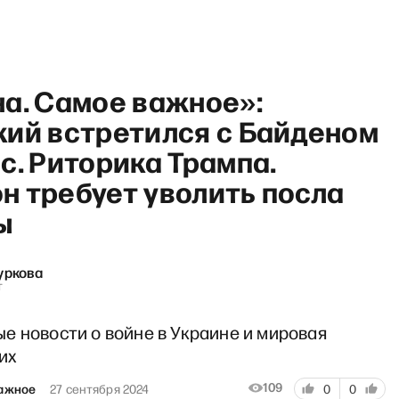
на. Самое важное»:
кий встретился с Байденом
с. Риторика Трампа.
н требует уволить посла
 с Антоном Рубиным и Даше
ы
уркова
т
е новости о войне в Украине и мировая
их
109
важное
27 сентября 2024
0
0