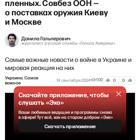
пленных. Совбез ООН —
о поставках оружия Киеву
и Москве
Данила Гальперович
журналист русской службы «Голоса Америки»
Самые важные новости о войне в Украине и
мировая реакция на них
Украина. Самое
100
14 сентября 2024
0
0
важное
Скачайте приложение, чтобы
слушать «Эхо»
Ваши любимые ведущие и программы снова
в эфире! Тут всё, как на старом добром «Эхе»
Скачать приложение