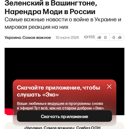
Зеленский в Вашингтоне,
Нарендра Моди в России
Самые важные новости о войне в Украине и
мировая реакция на них
155
Украина. Самое важное
10 июля 2024
0
0
Скачайте приложение, чтобы
слушать «Эхо»
Ваши любимые ведущие и программы снова
в эфире! Тут всё, как на старом добром «Эхе»
Скачать приложение
«Украина. Самое важное»: Совбез ООН