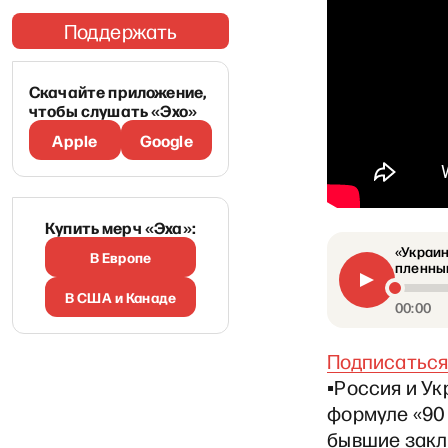
Поддержать
Скачайте приложение,
чтобы слушать «Эхо»
Apple
Google
Купить мерч «Эха»:
«Украин
В Европе
пленным
В США и Канаде
00:00
Подписаться
▪️Россия и 
формуле «90 
бывшие закл