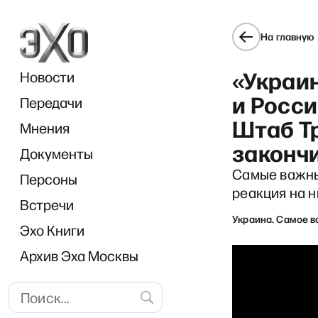
На главную
«Украи
Новости
и Росс
Передачи
Штаб Тр
Мнения
законч
Документы
Самые важны
Персоны
реакция на н
Встречи
Украина. Самое 
Эхо Книги
Архив Эха Москвы