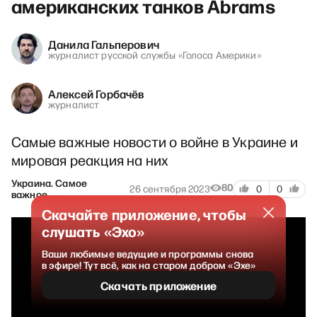
американских танков Abrams
Данила Гальперович
журналист русской службы «Голоса Америки»
Алексей Горбачёв
журналист
Самые важные новости о войне в Украине и
мировая реакция на них
Украина. Самое
80
26 сентября 2023
0
0
важное
Скачайте приложение, чтобы
слушать «Эхо»
Ваши любимые ведущие и программы снова
в эфире! Тут всё, как на старом добром «Эхе»
Скачать приложение