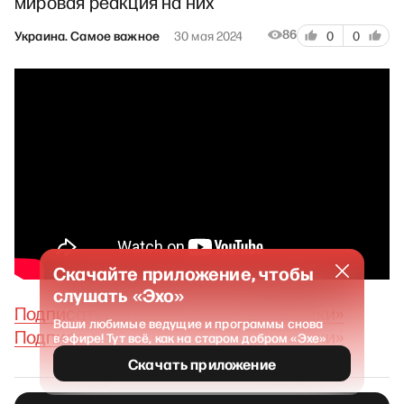
мировая реакция на них
86
Украина. Самое важное
30 мая 2024
0
0
Скачайте приложение, чтобы
слушать «Эхо»
Подписаться на канал «Голос Америки»
Ваши любимые ведущие и программы снова
Подписаться на канал «Голос Америки»
в эфире! Тут всё, как на старом добром «Эхе»
Скачать приложение