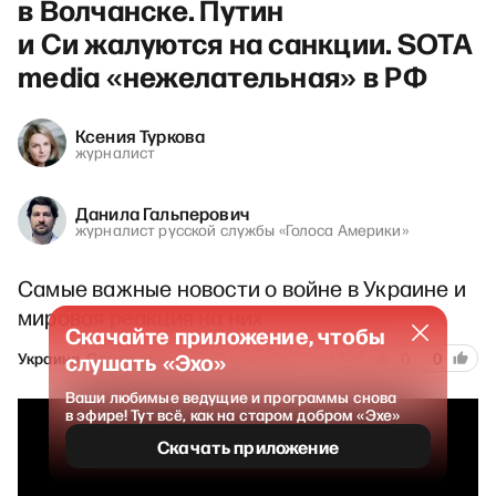
в Волчанске. Путин
и Си жалуются на санкции. SOTA
media «нежелательная» в РФ
Ксения Туркова
журналист
Данила Гальперович
журналист русской службы «Голоса Америки»
Самые важные новости о войне в Украине и
мировая реакция на них
Скачайте приложение, чтобы
94
слушать «Эхо»
Украина. Самое важное
17 мая 2024
0
0
Ваши любимые ведущие и программы снова
в эфире! Тут всё, как на старом добром «Эхе»
Скачать приложение