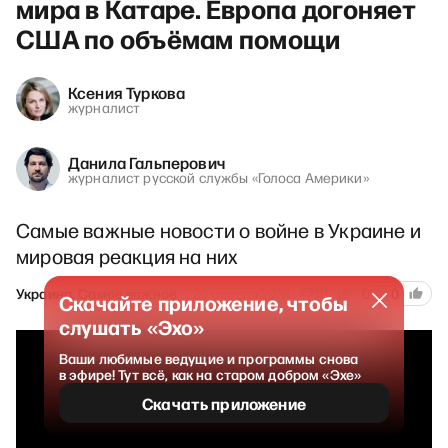
мира в Катаре. Европа догоняет
США по объёмам помощи
Ксения Туркова
журналист
Данила Гальперович
журналист русской службы «Голоса Америки»
Самые важные новости о войне в Украине и
мировая реакция на них
91
Украина. Самое важное
26 апреля 2024
0
0
Скачайте приложение, чтобы
слушать «Эхо»
Ваши любимые ведущие и программы снова
в эфире! Тут всё, как на старом добром «Эхе»
Скачать приложение