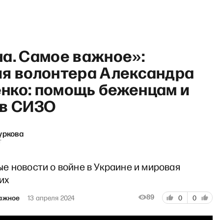
на. Самое важное»:
ия волонтера Александра
нко: помощь беженцам и
 в СИЗО
Breakfast show с Мак
уркова
т
е новости о войне в Украине и мировая
их
89
важное
13 апреля 2024
0
0