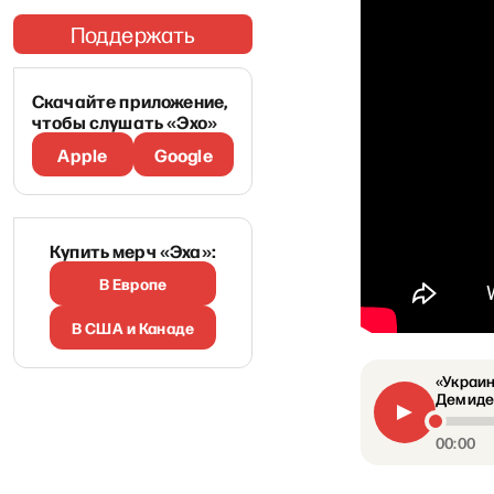
Поддержать
Скачайте приложение,
чтобы слушать «Эхо»
Apple
Google
Купить мерч «Эха»:
В Европе
В США и Канаде
«Украин
Демиден
00:00