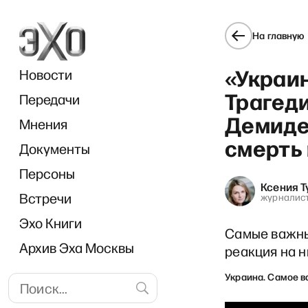
На главную
«Украи
Новости
Трагед
Передачи
Демиде
Мнения
смерть
Документы
Персоны
Ксения Т
Встречи
журналис
Эхо Книги
Самые важны
Архив Эха Москвы
реакция на н
Украина. Самое 