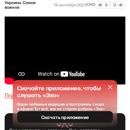
Украина. Самое
62
19 сентября 2023
0
0
важное
Скачайте приложение, чтобы
слушать «Эхо»
Подписаться на канал «Голос Америки»
Ваши любимые ведущие и программы снова
в эфире! Тут всё, как на старом добром «Эхе»
Скачать приложение