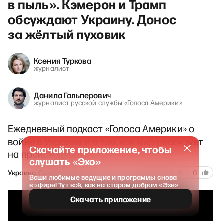
в пыль». Кэмерон и Трамп
обсуждают Украину. Донос
за жёлтый пуховик
Ксения Туркова
журналист
Данила Гальперович
журналист русской службы «Голоса Америки»
Ежедневный подкаст «Голоса Америки» о
войне в Украине и о том, как мир реагирует
Скачайте приложение, чтобы
на происходящее
слушать «Эхо»
83
Украина. Самое важное
10 апреля 2024
0
0
Ваши любимые ведущие и программы снова
в эфире! Тут всё, как на старом добром «Эхе»
Скачать приложение