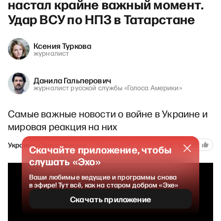
настал крайне важный момент.
Удар ВСУ по НПЗ в Татарстане
Ксения Туркова
журналист
Данила Гальперович
журналист русской службы «Голоса Америки»
Самые важные новости о войне в Украине и
мировая реакция на них
90
Украина. Самое важное
3 апреля 2024
0
0
Скачайте приложение, чтобы
слушать «Эхо»
Ваши любимые ведущие и программы снова
в эфире! Тут всё, как на старом добром «Эхе»
Скачать приложение