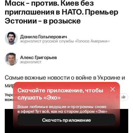
Маск – против. Киев без
приглашения в НАТО. Премьер
Эстонии – в розыске
Данила Гальперович
журналист русской службы «Голоса Америки»
Алекс Григорьев
журналист
Самые важные новости о войне в Украине и
мировая реакция на них
Скачайте приложение, чтобы
Украина. Самое
слушать «Эхо»
102
14 февраля 2024
0
0
важное
Ваши любимые ведущие и программы снова
в эфире! Тут всё, как на старом добром «Эхе»
Скачать приложение