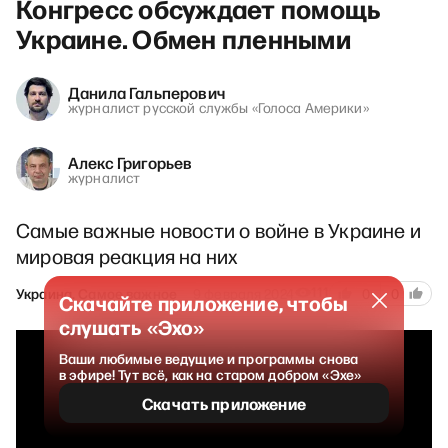
Конгресс обсуждает помощь
Украине. Обмен пленными
Данила Гальперович
журналист русской службы «Голоса Америки»
Алекс Григорьев
журналист
Самые важные новости о войне в Украине и
мировая реакция на них
111
Украина. Самое важное
9 февраля 2024
0
0
Скачайте приложение, чтобы
слушать «Эхо»
Ваши любимые ведущие и программы снова
в эфире! Тут всё, как на старом добром «Эхе»
Скачать приложение