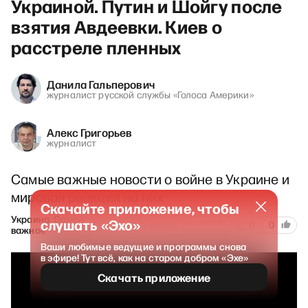
Украиной. Путин и Шойгу после
взятия Авдеевки. Киев о
расстреле пленных
Данила Гальперович
журналист русской службы «Голоса Америки»
Алекс Григорьев
журналист
Самые важные новости о войне в Украине и
мировая реакция на них
Скачайте приложение, чтобы
Украина. Самое
слушать «Эхо»
172
21 февраля 2024
0
0
важное
Ваши любимые ведущие и программы снова
в эфире! Тут всё, как на старом добром «Эхе»
Скачать приложение