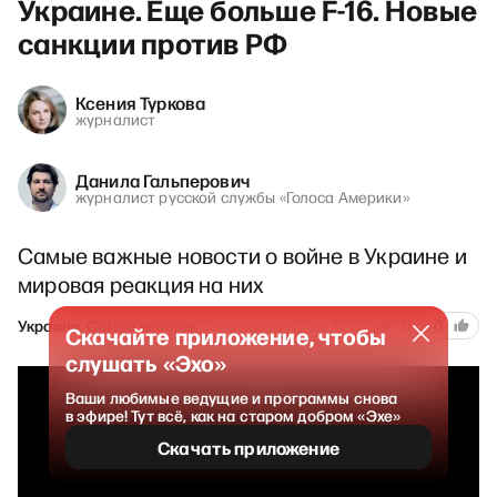
Украине. Еще больше F-16. Новые
санкции против РФ
Ксения Туркова
журналист
Данила Гальперович
журналист русской службы «Голоса Америки»
Самые важные новости о войне в Украине и
мировая реакция на них
87
Украина. Самое важное
6 февраля 2024
0
0
Скачайте приложение, чтобы
слушать «Эхо»
Ваши любимые ведущие и программы снова
в эфире! Тут всё, как на старом добром «Эхе»
Скачать приложение