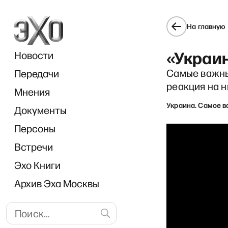
На главную
«Украи
Новости
Самые важны
Передачи
реакция на н
Мнения
Украина. Самое 
Документы
«Один»
Персоны
Встречи
Эхо Книги
Архив Эха Москвы