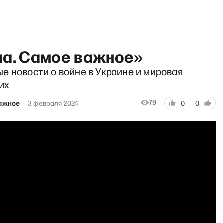
на. Самое важное»
е новости о войне в Украине и мировая
их
79
важное
3 февраля 2024
0
0
 с Дмитрием Быковым: Фен