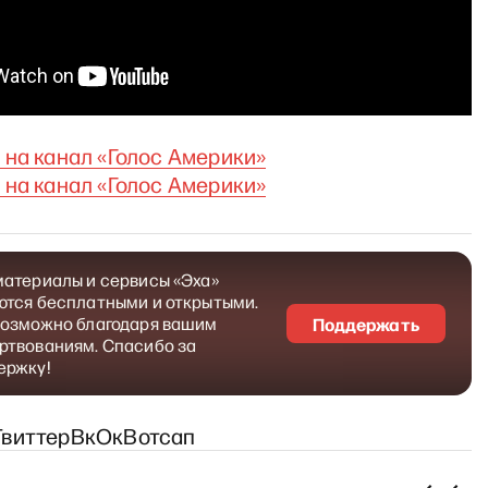
 на канал «Голос Америки»
 на канал «Голос Америки»
материалы и сервисы «Эха»
ются бесплатными и открытыми.
возможно благодаря вашим
Поддержать
ртвованиям. Спасибо за
ержку!
Твиттер
Вк
Ок
Вотсап