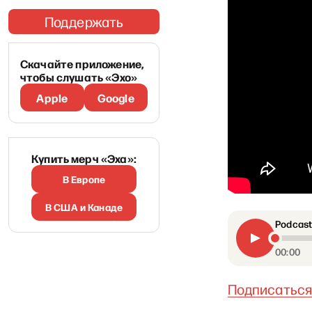
Поддержать
Скачайте приложение,
чтобы слушать «Эхо»
Apple
Google
Купить мерч «Эха»:
В Европе
В США и Канаде
Podcast
00:00
По
д
писатьс