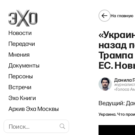
На главную
«Украин
Новости
назад 
Передачи
Трампа 
Мнения
ЕС. Нов
Документы
«И грянул 
Персоны
Данила 
журналист
Встречи
«Голоса А
Эхо Книги
Ведущий: Да
Архив Эха Москвы
Украина. Что про