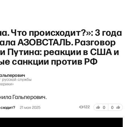
а. Что происходит?»: 3 года
пала АЗОВСТАЛЬ. Разговор
и Путина: реакции в США и
ые санкции против РФ
Грэм»: Путин в бреду, громк
Гальперович
 русской службы
мерики»
нила Гальперович.
122
исходит?
21 мая 2025
0
0