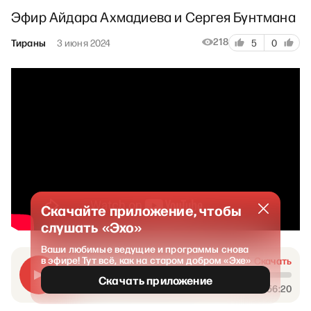
Эфир Айдара Ахмадиева и Сергея Бунтмана
218
Тираны
3 июня 2024
5
0
Скачайте приложение, чтобы
слушать «Эхо»
Ваши любимые ведущие и программы снова
в эфире! Тут всё, как на старом добром «Эхе»
«Тираны»: Тамерлан. 03.06.24
Скачать
Скачать приложение
00:00
56:20