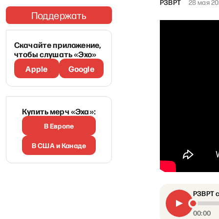
РЗВРТ
28 мая 2
Поддержать
Скачайте приложение,
чтобы слушать «Эхо»
Apple
Google
Купить мерч «Эха»:
В Европе
В США и Канаде
РЗВРТ с
00:00