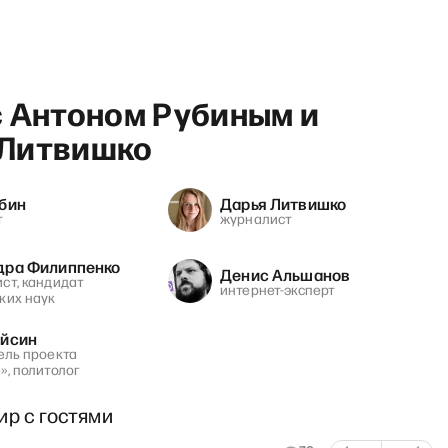
с Антоном Рубиным и
Литвишко
убин
Дарья Литвишко
st show с Максимом Поляков
т
журналист
дра Филиппенко
Денис Альшанов
ст, кандидат
интернет-эксперт
ких наук
Айсин
ель проекта
», политолог
ир с гостями