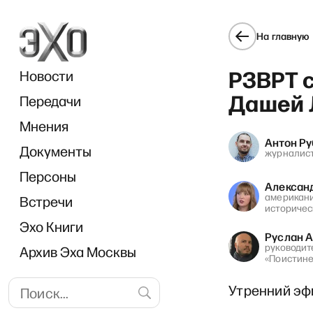
На главную
РЗВРТ 
Новости
Дашей 
Передачи
Мнения
Антон Р
Документы
Breakfa
журналис
Персоны
Алексан
американи
Встречи
историчес
Эхо Книги
Руслан 
руководит
Архив Эха Москвы
«Поистине
Утренний эф