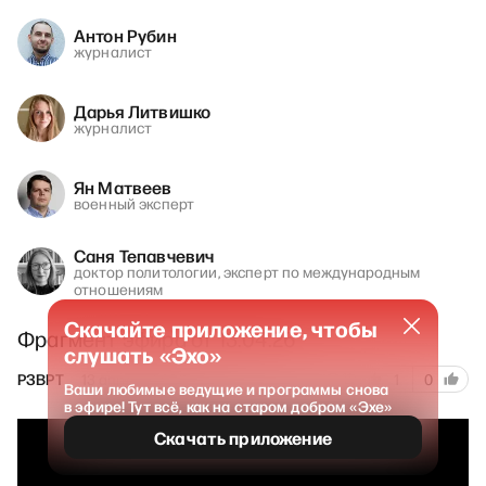
Антон Рубин
журналист
Дарья Литвишко
журналист
Ян Матвеев
военный эксперт
Саня Тепавчевич
доктор политологии, эксперт по международным
отношениям
Скачайте приложение, чтобы
Фрагмент эфира от 13.04.26
слушать «Эхо»
15
РЗВРТ
13 апреля 2026
1
0
Ваши любимые ведущие и программы снова
в эфире! Тут всё, как на старом добром «Эхе»
Скачать приложение