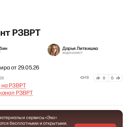
нт РЗВРТ
убин
Дарья Литвишко
т
журналист
«Лазарева Тут» с Алексан
ра от 29.05.26
19
026
0
0
 на РЗВРТ
канал РЗВРТ
материалы и сервисы «Эха»
ются бесплатными и открытыми.