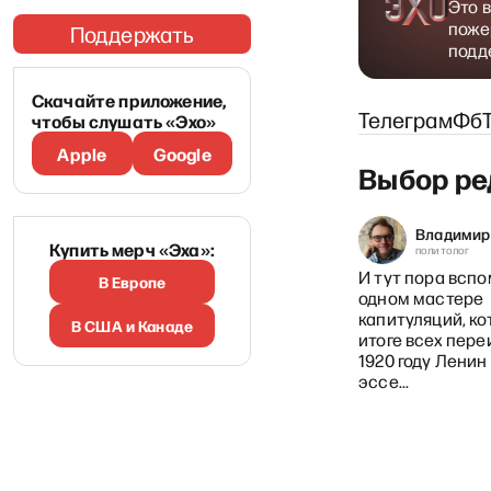
Это 
поже
Поддержать
подд
Скачайте приложение,
Телеграм
Фб
чтобы слушать «Эхо»
Apple
Google
Выбор ре
Кирилл Мартынов
 Лошак
Владимир
главный редактор «Новой
Купить мерч «Эха»:
ист, журналист
политолог
газеты Европа»
им будет
Трудно придумать образ,
И тут пора вспо
В Европе
ссии, когда
который лучше передаст
одном мастере
ц
состояние России в 2026
капитуляций, ко
В США и Канаде
 поймет,
году...
итоге всех пере
 поработил
1920 году Ленин
эссе...