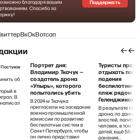
возможно благодаря вашим
Поддержать
ртвованиям. Спасибо за
ержку!
Твиттер
Вк
Ок
Вотсап
дакции
Портрет дня:
Туристы прод
 Пастухов
Владимир Ткачук —
отдыхать посл
создатель дрона
падения
мнить об
«Упырь», которого
беспилотника 
торый в
попытались убить
пляж рядом с
играл. В
Геленджиком
В 2024-м Ткачука
 написал
пригласили на заседание
В результате пад
военно-промышленной
дрона, по данным
комиссии по развитию
властей, погибли
беспилотных систем в
человек, в том чи
Санкт-Петербурге, чтобы
детей, ещё 58 по
он лично представил
ранения...