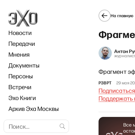
На главную
Фрагме
Новости
Передачи
Антон Р
Мнения
журналис
Документы
Фрагмент эфи
Персоны
РЗВРТ
29 мая 2
Встречи
Подписаться
Эхо Книги
Поддержать 
Архив Эха Москвы
Все 
оста