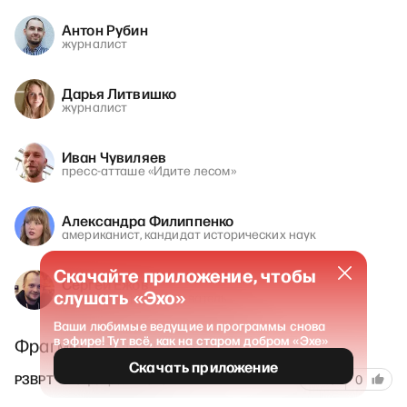
Антон Рубин
журналист
Дарья Литвишко
журналист
Иван Чувиляев
пресс-атташе «Идите лесом»
Александра Филиппенко
американист, кандидат исторических наук
Скачайте приложение, чтобы
Сергей Ежов
слушать «Эхо»
журналист-расследователь
Ваши любимые ведущие и программы снова
в эфире! Тут всё, как на старом добром «Эхе»
Фрагмент эфира от 26.02.26
Скачать приложение
32
РЗВРТ
26 февраля 2026
0
0