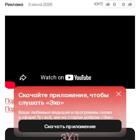
11
Реклама
3 июня 2026
0
0
Скачайте приложение, чтобы
Поддержите «Эхо», если вы не в России
слушать «Эхо»
Подключайте BistroVPN
Ваши любимые ведущие и программы снова
в эфире! Тут всё, как на старом добром «Эхе»
Скачать приложение