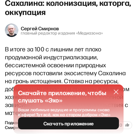
Сахалина: колонизация, каторга,
оккупация
Сергей Смирнов
главный редактор издания «Медиазона»
В итоге за 100 с лишним лет плохо
продуманной индустриализации,
бессистемной освоении природных
ресурсов поставили экосистему Сахалина
на грань истощения. Ставка на ресурсы,
добывающие отрасли и провалы в сельском
Скачайте приложение, чтобы
хозяйстве так и оставили остров в полной
слушать «Эхо»
зависимости от поставок продовольствия с
Ваши любимые ведущие и программы снова
материка…
в эфире! Тут всё, как на старом добром «Эхе»
Подкаст Сергея
Скачать приложение
1171
5 января 2025
20
0
Смирнова