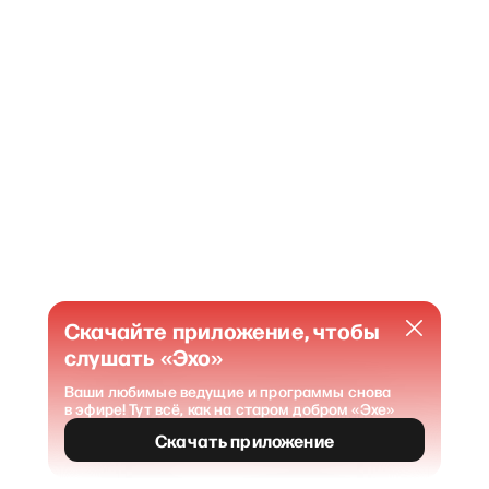
Скачайте приложение, чтобы
слушать «Эхо»
Ваши любимые ведущие и программы снова
в эфире! Тут всё, как на старом добром «Эхе»
404
Страница не найдена
.
Скачать приложение