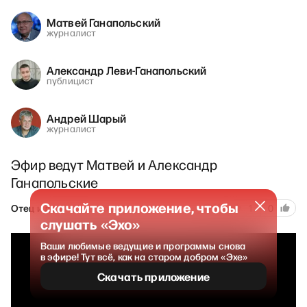
Матвей Ганапольский
журналист
Александр Леви-Ганапольский
публицист
Андрей Шарый
журналист
Эфир ведут Матвей и Александр
Ганапольские
Скачайте приложение, чтобы
111
Отец и дети
1 марта 2026
1
0
слушать «Эхо»
Ваши любимые ведущие и программы снова
в эфире! Тут всё, как на старом добром «Эхе»
Скачать приложение