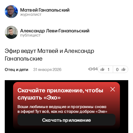
Матвей Ганапольский
журналист
Александр Леви-Ганапольский
публицист
Эфир ведут Матвей и Александр
Ганапольские
94
Отец и дети
31 января 2026
1
0
Скачайте приложение, чтобы
слушать «Эхо»
Ваши любимые ведущие и программы снова
в эфире! Тут всё, как на старом добром «Эхе»
Скачать приложение