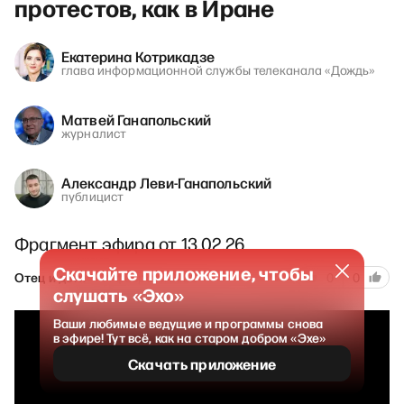
протестов, как в Иране
Екатерина Котрикадзе
глава информационной службы телеканала «Дождь»
Матвей Ганапольский
журналист
Александр Леви-Ганапольский
публицист
Фрагмент эфира от 13.02.26
Скачайте приложение, чтобы
73
Отец и дети
14 февраля 2026
0
0
слушать «Эхо»
Ваши любимые ведущие и программы снова
в эфире! Тут всё, как на старом добром «Эхе»
Скачать приложение