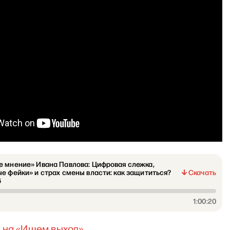
 мнение» Ивана Павлова: Цифровая слежка,
е фейки» и страх смены власти: как защититься?
Скачать
6
1:00:20
 на
«
Ищем выход
»