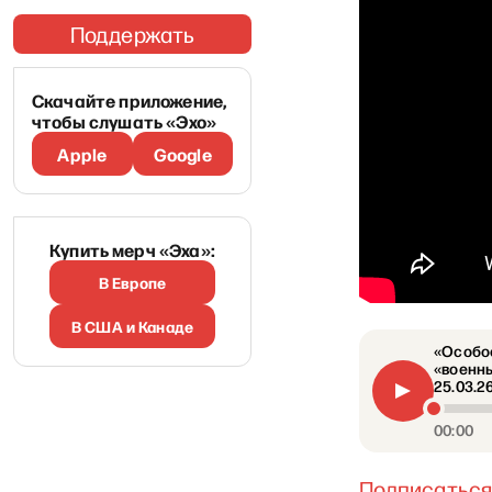
Поддержать
Скачайте приложение,
чтобы слушать «Эхо»
Apple
Google
Купить мерч «Эха»:
В Европе
В США и Канаде
«Особое
«военны
25.03.2
00:00
Подписаться