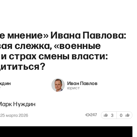
е мнение» Ивана Павлова:
ая слежка, «военные
и страх смены власти:
щититься?
 с Антоном Рубиным и Даше
ждин
Иван Павлов
т
юрист
Марк Нуждин
247
25 марта 2026
3
0