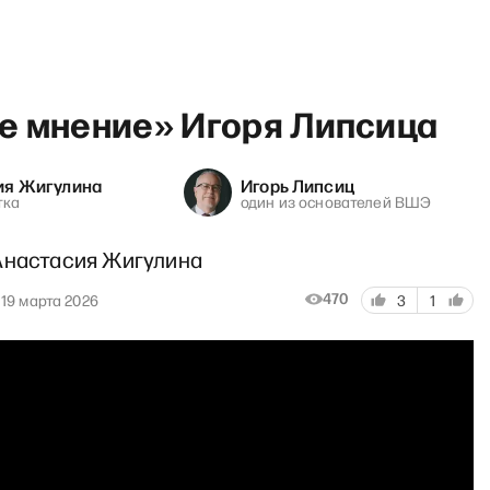
е мнение» Игоря Липсица
ия Жигулина
Игорь Липсиц
тка
один из основателей ВШЭ
ртрет дня: Элла Памфилова 
Анастасия Жигулина
470
19 марта 2026
3
1