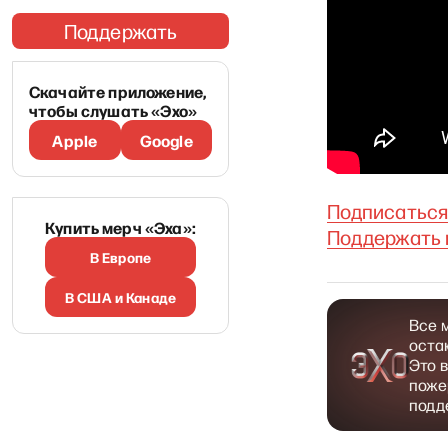
Поддержать
Скачайте приложение,
чтобы слушать «Эхо»
Apple
Google
Подписаться
Купить мерч «Эха»:
Поддержать 
В Европе
В США и Канаде
Все 
оста
Это 
поже
подд