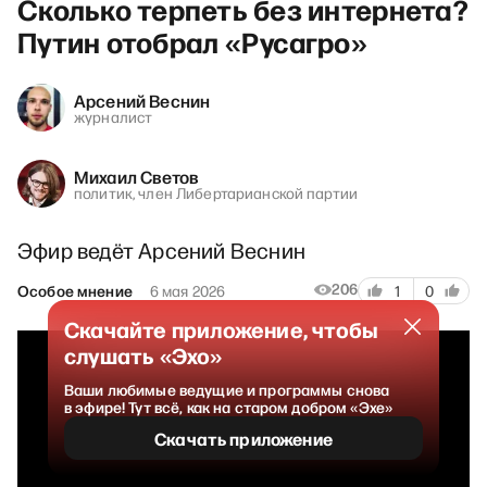
Сколько терпеть без интернета?
Путин отобрал «Русагро»
Арсений Веснин
журналист
Михаил Светов
политик, член Либертарианской партии
Эфир ведёт Арсений Веснин
206
Особое мнение
6 мая 2026
1
0
Скачайте приложение, чтобы
слушать «Эхо»
Ваши любимые ведущие и программы снова
в эфире! Тут всё, как на старом добром «Эхе»
Скачать приложение