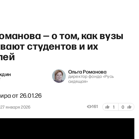
оманова — о том, как вузы
вают студентов и их
лей
ейчас» с Ириной Бусыгиной
Ольга Романова
ждин
директор фонда «Русь
т
сидящая»
ра от 26.01.26
161
27 января 2026
1
0