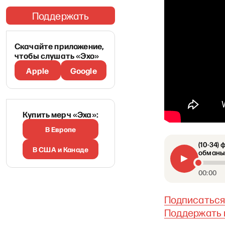
Поддержать
Скачайте приложение,
чтобы слушать «Эхо»
Apple
Google
Купить мерч «Эха»:
В Европе
(10-34)
В США и Канаде
обманыв
00:00
Подписаться
Поддержать 