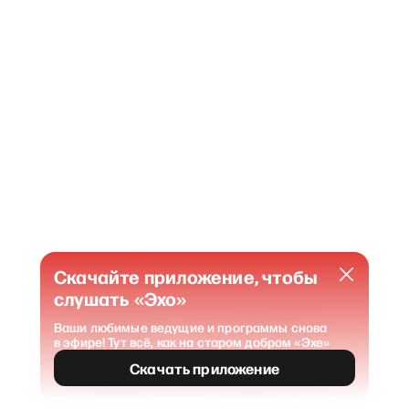
Скачайте приложение, чтобы
слушать «Эхо»
Ваши любимые ведущие и программы снова
в эфире! Тут всё, как на старом добром «Эхе»
404
Страница не найдена
.
Скачать приложение