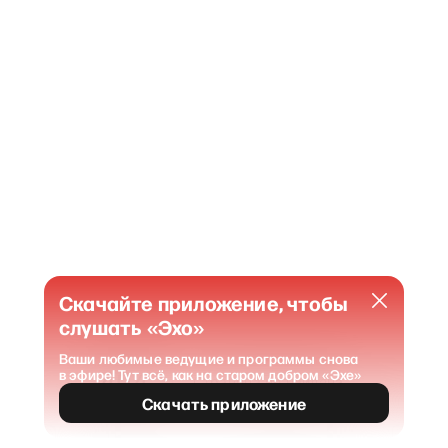
Скачайте приложение, чтобы
слушать «Эхо»
Ваши любимые ведущие и программы снова
в эфире! Тут всё, как на старом добром «Эхе»
404
Страница не найдена
.
Скачать приложение