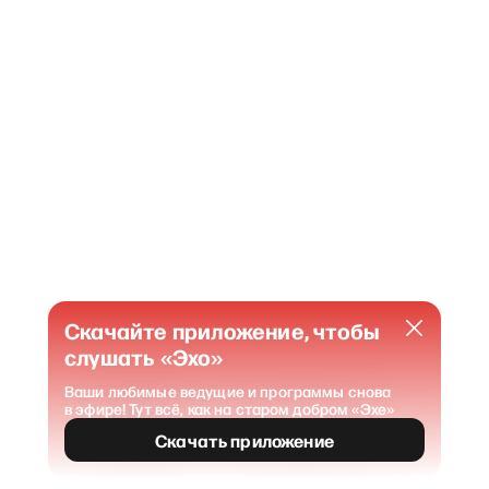
Скачайте приложение, чтобы
слушать «Эхо»
Ваши любимые ведущие и программы снова
в эфире! Тут всё, как на старом добром «Эхе»
404
Страница не найдена
.
Скачать приложение